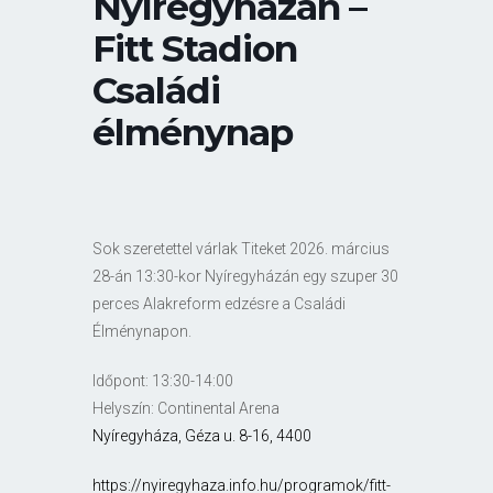
Nyíregyházán –
Fitt Stadion
Családi
élménynap
Sok szeretettel várlak Titeket 2026. március
28-án 13:30-kor Nyíregyházán egy szuper 30
perces Alakreform edzésre a Családi
Élménynapon.
Időpont: 13:30-14:00
Helyszín: Continental Arena
Nyíregyháza, Géza u. 8-16, 4400
https://nyiregyhaza.info.hu/programok/fitt-