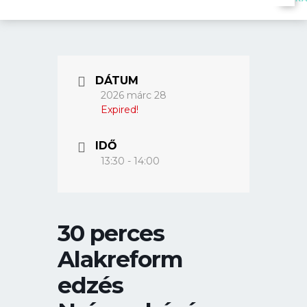
DÁTUM
2026 márc 28
Expired!
IDŐ
13:30 - 14:00
30 perces
Alakreform
edzés