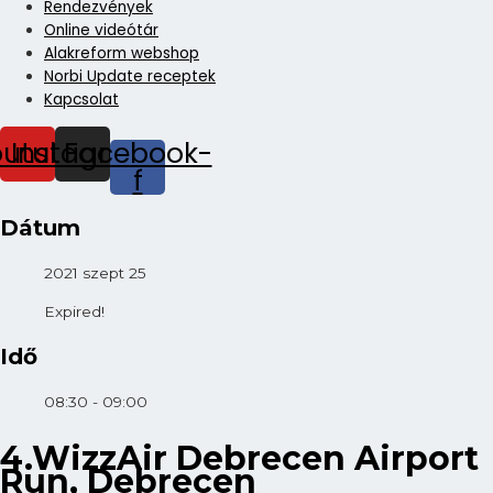
Rendezvények
Online videótár
Alakreform webshop
Norbi Update receptek
Kapcsolat
outube
Instagram
Facebook-
f
Dátum
2021 szept 25
Expired!
Idő
08:30 - 09:00
4.WizzAir Debrecen Airport
Run, Debrecen