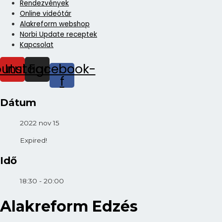
Rendezvények
Online videótár
Alakreform webshop
Norbi Update receptek
Kapcsolat
outube
Instagram
Facebook-
f
Dátum
2022 nov 15
Expired!
Idő
18:30 - 20:00
Alakreform Edzés