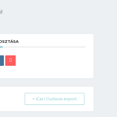
✌️
OSZTÁSA
+ iCal / Outlook export