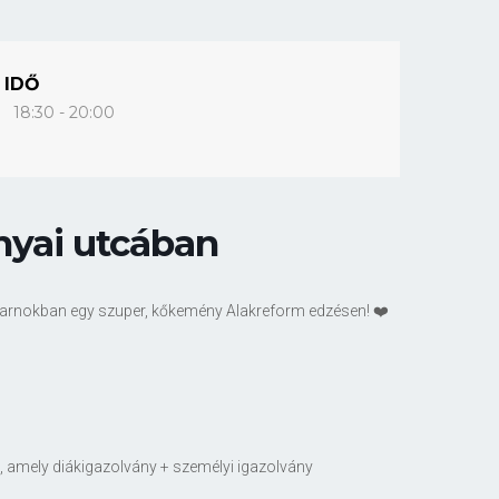
IDŐ
18:30 - 20:00
nyai utcában
csarnokban egy szuper, kőkemény Alakreform edzésen! ❤️
 amely diákigazolvány + személyi igazolvány