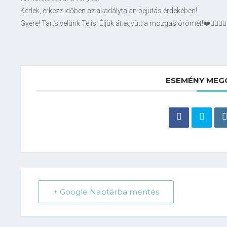
Kérlek, érkezz időben az akadálytalan bejutás érdekében!
Gyere! Tarts velünk Te is! Éljük át együtt a mozgás örömét!❤️🤸‍♀️🤸‍♂️
ESEMÉNY MEG
+ Google Naptárba mentés