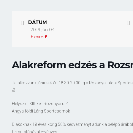
DÁTUM
2019 jún 04
Expired!
Alakreform edzés a Rozs
Találkozzunk június 4-én 18.30-20.00-ig a Rozsnyai utcai Sport
✌️
Helyszín: XIII. ker. Rozsnyai u. 4.
Angyalföldi Láng Sportcsarnok
Diákoknak 18 éves korig 50% kedvezményt adunk a belépő árából,
felmutatásával érvényes.