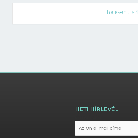
The event is f
HETI HÍRLEVÉL
E-mail cím: