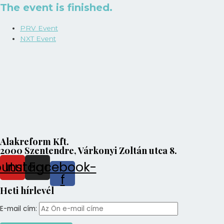
The event is finished.
PRV Event
NXT Event
Alakreform Kft.
2000 Szentendre, Várkonyi Zoltán utca 8.
outube
Instagram
Facebook-
f
Heti hírlevél
E-mail cím: