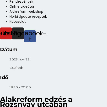
Rendezvények
Online videótár
Alakreform webshop
Norbi Update receptek
Kapcsolat
outube
Instagram
Facebook-
f
Dátum
2023 nov 28
Expired!
Idő
18:30 - 20:00
Alakreform edzés a
Rozsnyay utcában