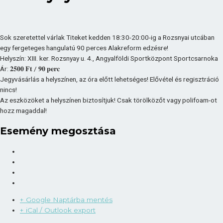
Sok szeretettel várlak Titeket kedden 18:30-20:00-ig a Rozsnyai utcában
egy fergeteges hangulatú 90 perces Alakreform edzésre!
Helyszín: XIII. ker. Rozsnyay u. 4., Angyalföldi Sportközpont Sportcsarnoka
Ár: 𝟐𝟓𝟎𝟎 𝐅𝐭 / 𝟗𝟎 𝐩𝐞𝐫𝐜
Jegyvásárlás a helyszínen, az óra előtt lehetséges! Elővétel és regisztráció
nincs!
Az eszközöket a helyszínen biztosítjuk! Csak törölközőt vagy polifoam-ot
hozz magaddal!
Esemény megosztása
+ Google Naptárba mentés
+ iCal / Outlook export