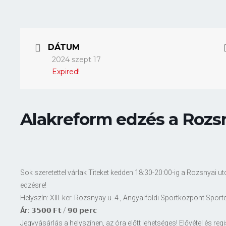
DÁTUM
2024 szept 17
Expired!
Alakreform edzés a Rozs
Sok szeretettel várlak Titeket kedden 18:30-20:00-ig a Rozsnyai 
edzésre!
Helyszín: XIII. ker. Rozsnyay u. 4., Angyalföldi Sportközpont Spor
Ár:
𝟯𝟱𝟬𝟬 𝗙𝘁 / 𝟵𝟬 𝗽𝗲𝗿𝗰
Jegyvásárlás a helyszínen, az óra előtt lehetséges! Elővétel és reg