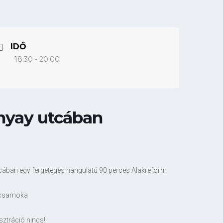
IDŐ
18:30 - 20:00
nyay utcában
utcában egy fergeteges hangulatú 90 perces Alakreform
tcsarnoka
isztráció nincs!