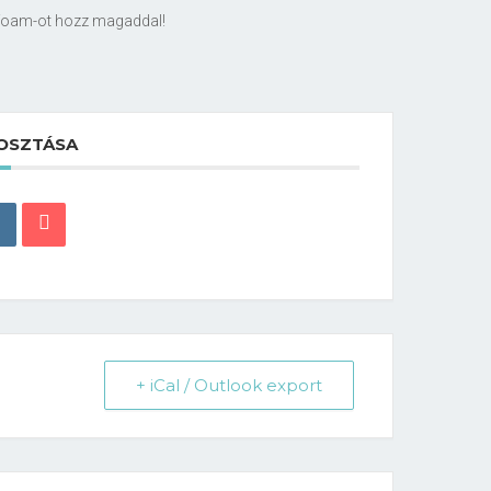
lifoam-ot hozz magaddal!
OSZTÁSA
+ iCal / Outlook export