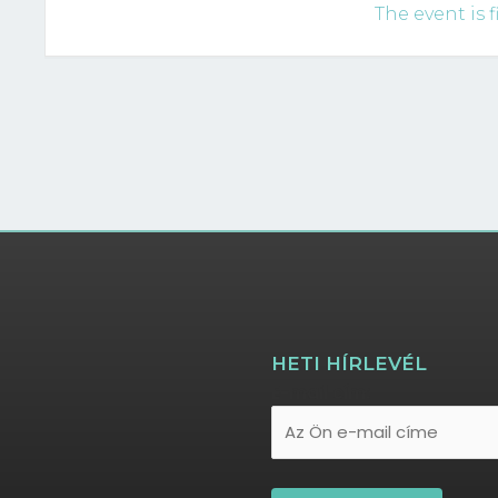
The event is f
HETI HÍRLEVÉL
E-mail cím: