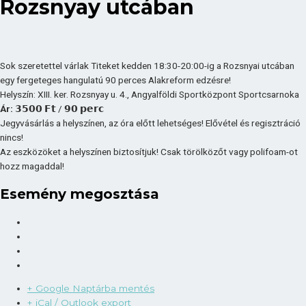
Rozsnyay utcában
Sok szeretettel várlak Titeket kedden 18:30-20:00-ig a Rozsnyai utcában
egy fergeteges hangulatú 90 perces Alakreform edzésre!
Helyszín: XIII. ker. Rozsnyay u. 4., Angyalföldi Sportközpont Sportcsarnoka
Ár:
𝟯𝟱𝟬𝟬 𝗙𝘁 / 𝟵𝟬 𝗽𝗲𝗿𝗰
Jegyvásárlás a helyszínen, az óra előtt lehetséges! Elővétel és regisztráció
nincs!
Az eszközöket a helyszínen biztosítjuk! Csak törölközőt vagy polifoam-ot
hozz magaddal!
Esemény megosztása
+ Google Naptárba mentés
+ iCal / Outlook export