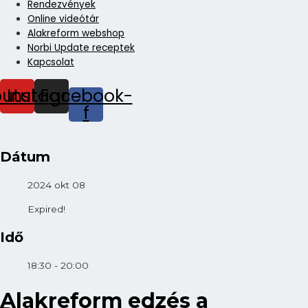
Rendezvények
Online videótár
Alakreform webshop
Norbi Update receptek
Kapcsolat
outube
Instagram
Facebook-
f
Dátum
2024 okt 08
Expired!
Idő
18:30 - 20:00
Alakreform edzés a