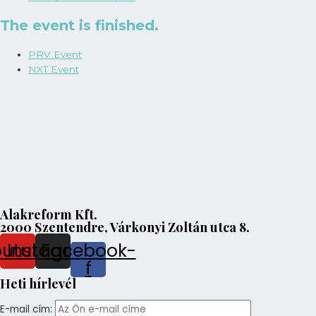
The event is finished.
PRV Event
NXT Event
Alakreform Kft.
2000 Szentendre, Várkonyi Zoltán utca 8.
outube
Instagram
Facebook-
f
Heti hírlevél
E-mail cím: