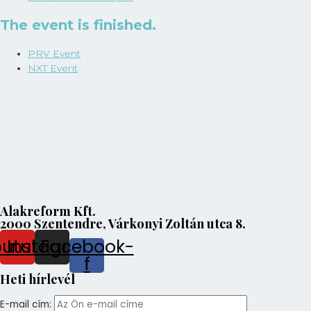
The event is finished.
PRV Event
NXT Event
Alakreform Kft.
2000 Szentendre, Várkonyi Zoltán utca 8.
outube
Instagram
Facebook-
f
Heti hírlevél
E-mail cím: