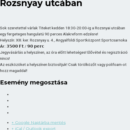
Rozsnyay utcában
Sok szeretettel várlak Titeket kedden 18:30-20:00-ig a Rozsnyai utcában
egy fergeteges hangulatú 90 perces Alakreform edzésre!
Helyszín: XIII. ker. Rozsnyay u. 4., Angyalföldi Sportközpont Sportcsarnoka
Ár:
𝟯𝟱𝟬𝟬 𝗙𝘁 / 𝟵𝟬 𝗽𝗲𝗿𝗰
Jegyvásárlás a helyszínen, az óra előtt lehetséges! Elővétel és regisztráció
nincs!
Az eszközöket a helyszínen biztosítjuk! Csak törölközőt vagy polifoam-ot
hozz magaddal!
Esemény megosztása
+ Google Naptárba mentés
+ iCal / Outlook export