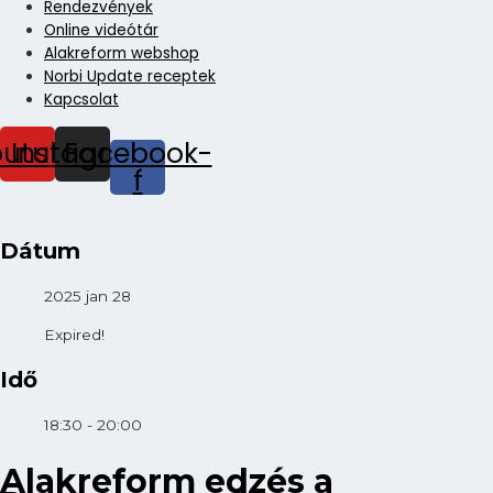
Rendezvények
Online videótár
Alakreform webshop
Norbi Update receptek
Kapcsolat
outube
Instagram
Facebook-
f
Dátum
2025 jan 28
Expired!
Idő
18:30 - 20:00
Alakreform edzés a