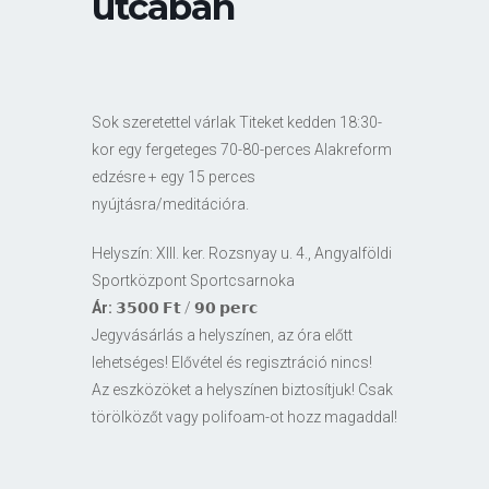
utcában
Sok szeretettel várlak Titeket kedden 18:30-
kor egy fergeteges 70-80-perces Alakreform
edzésre + egy 15 perces
nyújtásra/meditációra.
Helyszín: XIII. ker. Rozsnyay u. 4., Angyalföldi
Sportközpont Sportcsarnoka
Ár:
𝟯𝟱𝟬𝟬 𝗙𝘁 / 𝟵𝟬 𝗽𝗲𝗿𝗰
Jegyvásárlás a helyszínen, az óra előtt
lehetséges! Elővétel és regisztráció nincs!
Az eszközöket a helyszínen biztosítjuk! Csak
törölközőt vagy polifoam-ot hozz magaddal!