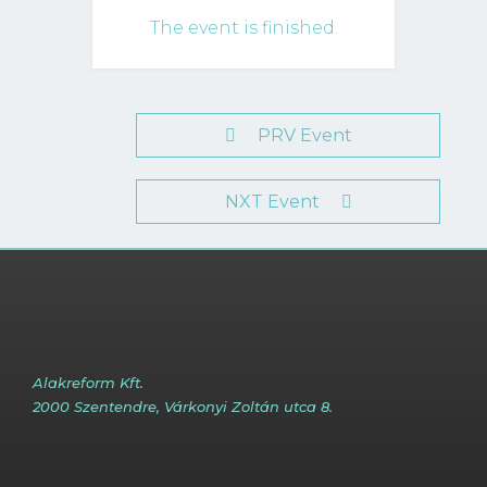
The event is finished.
PRV Event
NXT Event
Alakreform Kft.
2000 Szentendre, Várkonyi Zoltán utca 8.