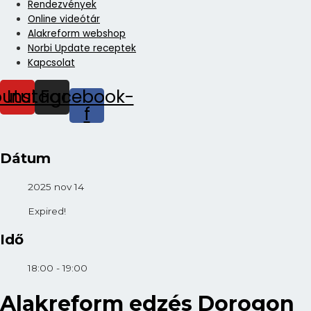
Rendezvények
Online videótár
Alakreform webshop
Norbi Update receptek
Kapcsolat
outube
Instagram
Facebook-
f
Dátum
2025 nov 14
Expired!
Idő
18:00 - 19:00
Alakreform edzés Dorogon