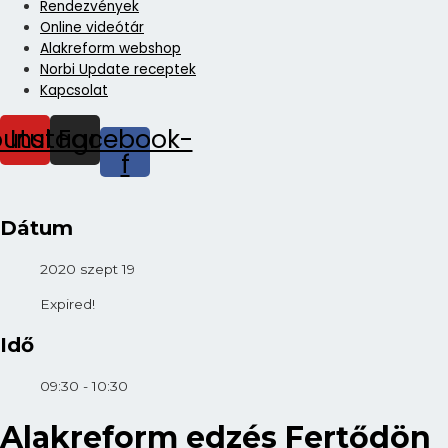
Rendezvények
Online videótár
Alakreform webshop
Norbi Update receptek
Kapcsolat
outube
Instagram
Facebook-
f
Dátum
2020 szept 19
Expired!
Idő
09:30 - 10:30
Alakreform edzés Fertődön