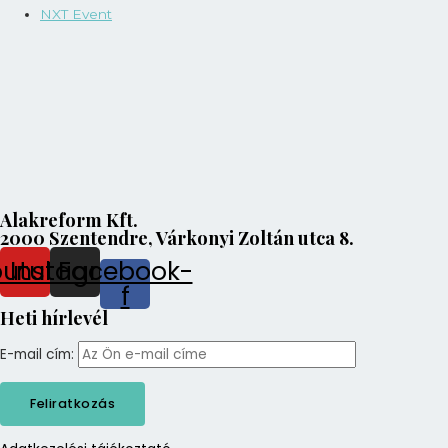
NXT Event
Alakreform Kft.
2000 Szentendre, Várkonyi Zoltán utca 8.
outube
Instagram
Facebook-
f
Heti hírlevél
E-mail cím: