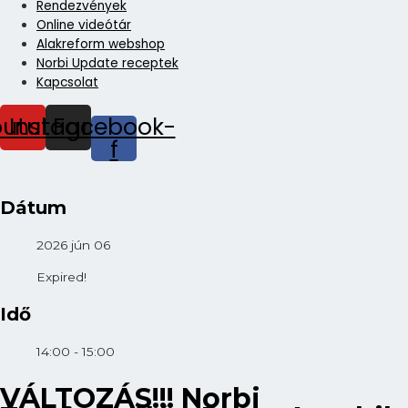
Rendezvények
Online videótár
Alakreform webshop
Norbi Update receptek
Kapcsolat
outube
Instagram
Facebook-
f
Dátum
2026 jún 06
Expired!
Idő
14:00 - 15:00
VÁLTOZÁS!!! Norbi