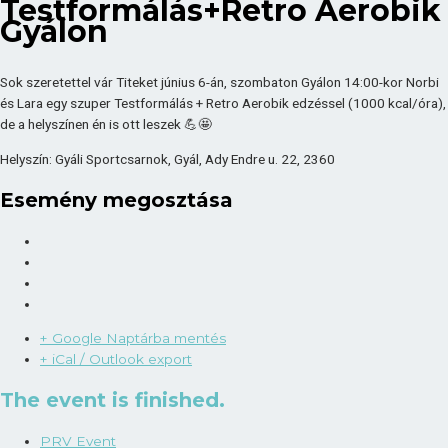
Testformálás+Retro Aerobik
Gyálon
Sok szeretettel vár Titeket június 6-án, szombaton Gyálon 14:00-kor Norbi
és Lara egy szuper Testformálás + Retro Aerobik edzéssel (1000 kcal/óra),
de a helyszínen én is ott leszek 💪🤩
Helyszín: Gyáli Sportcsarnok, Gyál, Ady Endre u. 22, 2360
Esemény megosztása
+ Google Naptárba mentés
+ iCal / Outlook export
The event is finished.
PRV Event