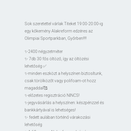
Sok szeretettel várlak Titeket 19:00-20:00-ig
egy kőkemény Alakreform edzéres az
Olimpiai Sportparkban, Győrben!!!!
✨2400 négyzetméter
✨ 7db 30 fős öltöző, így az öltözési
lehetőség ✅
✨minden eszközt a helyszínen biztosítunk,
csak törölközőt vagy polifoam-ot hozz
magaddal🥰
✨előzetes regisztráció NINCS!
✨jegyvásárlás a helyszínen: készpénzzel és
bankkártyával is lehetséges!
✨ fedett aulában történő várakozási
lehetőség