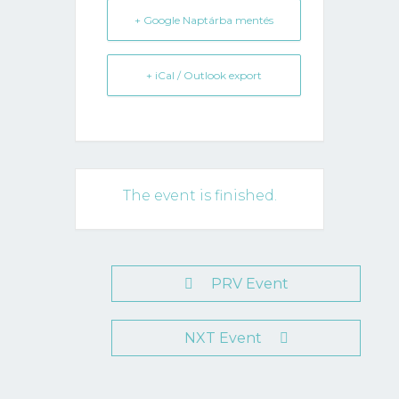
+ Google Naptárba mentés
+ iCal / Outlook export
The event is finished.
PRV Event
NXT Event