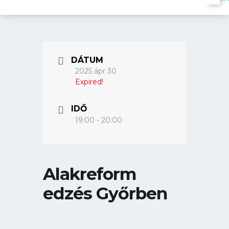
DÁTUM
2025 ápr 30
Expired!
IDŐ
19:00 - 20:00
Alakreform
edzés Győrben