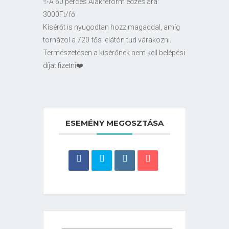
✨A 60 perces Alakreform edzés ára:
3000Ft/fő
Kísérőt is nyugodtan hozz magaddal, amíg
tornázol a 720 fős lelátón tud várakozni.
Természetesen a kísérőnek nem kell belépési
díjat fizetni❤️
ESEMÉNY MEGOSZTÁSA