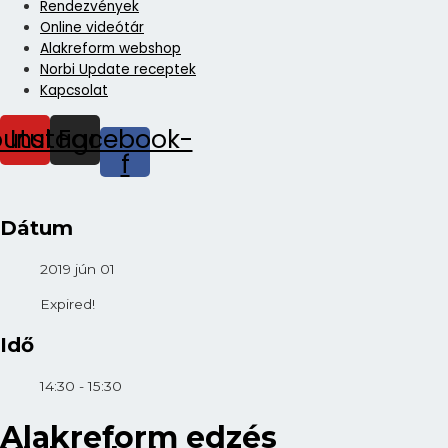
Rendezvények
Online videótár
Alakreform webshop
Norbi Update receptek
Kapcsolat
outube
Instagram
Facebook-
f
Dátum
2019 jún 01
Expired!
Idő
14:30 - 15:30
Alakreform edzés