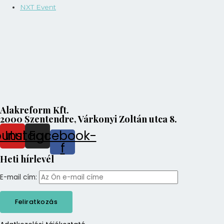
NXT Event
Alakreform Kft.
2000 Szentendre, Várkonyi Zoltán utca 8.
outube
Instagram
Facebook-
f
Heti hírlevél
E-mail cím: