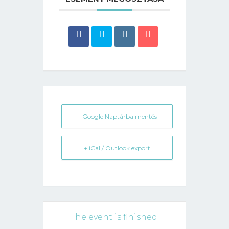
+ Google Naptárba mentés
+ iCal / Outlook export
The event is finished.