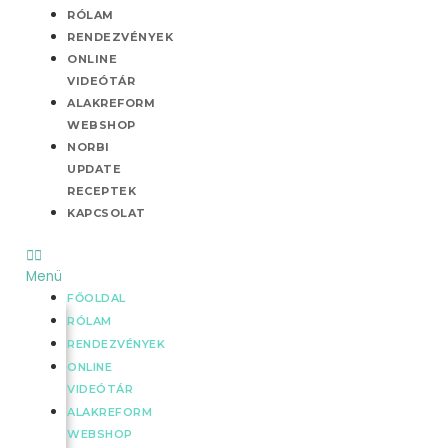
Skip
RÓLAM
to
RENDEZVÉNYEK
content
ONLINE
VIDEÓTÁR
ALAKREFORM
WEBSHOP
NORBI
UPDATE
RECEPTEK
KAPCSOLAT
Menü
FŐOLDAL
RÓLAM
RENDEZVÉNYEK
ONLINE
VIDEÓTÁR
ALAKREFORM
WEBSHOP