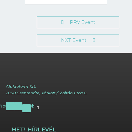
PRV Event
NXT Event
Alakreform Kft.
2000 Szentendre, Várkonyi Zoltán utca 8.
Youtube
Instagram
Facebook-
f
HETI HÍRLEVÉL