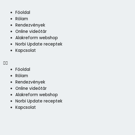
Skip
to
Menü
Főoldal
content
Rólam
Rendezvények
Online videótár
Alakreform webshop
Norbi Update receptek
Kapcsolat
Főoldal
Rólam
Rendezvények
Online videótár
Alakreform webshop
Norbi Update receptek
Kapcsolat