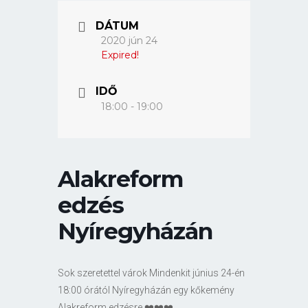
DÁTUM
2020 jún 24
Expired!
IDŐ
18:00 - 19:00
Alakreform
edzés
Nyíregyházán
Sok szeretettel várok Mindenkit június 24-én
18:00 órától Nyíregyházán egy kőkemény
Alakreform edzésre.❤️❤️❤️