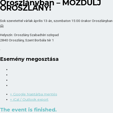
Oroszlányban – MOZDULJ
OROSZLÁNY!
Sok szeretettel várlak április 13-án, szombaton 15:00 órakor Oroszlányban
🤗
Helyszín: Oroszlány Szabadtéri színpad
2840 Oroszlány, Szent Borbála tér 1
.
Esemény megosztása
+ Google Naptárba mentés
+ iCal / Outlook export
The event is finished.