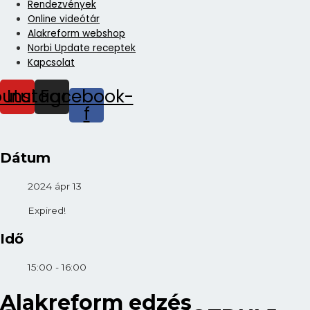
Rendezvények
Online videótár
Alakreform webshop
Norbi Update receptek
Kapcsolat
outube
Instagram
Facebook-
f
Dátum
2024 ápr 13
Expired!
Idő
15:00 - 16:00
Alakreform edzés