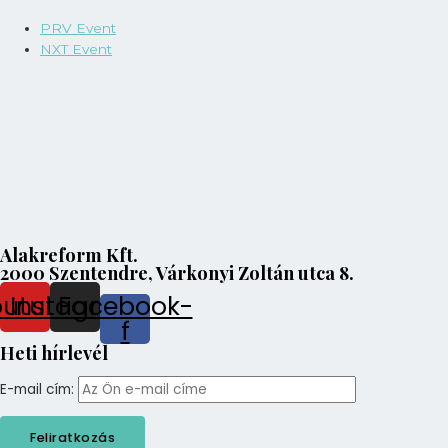
PRV Event
NXT Event
Alakreform Kft.
2000 Szentendre, Várkonyi Zoltán utca 8.
outube
Instagram
Facebook-
f
Heti hírlevél
E-mail cím: