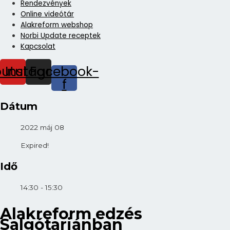
Rendezvények
Online videótár
Alakreform webshop
Norbi Update receptek
Kapcsolat
outube
Instagram
Facebook-
f
Dátum
2022 máj 08
Expired!
Idő
14:30 - 15:30
Alakreform edzés
Salgótarjánban