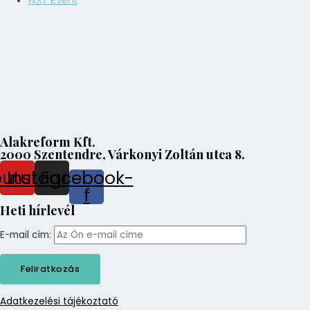
Alakreform Kft.
2000 Szentendre, Várkonyi Zoltán utca 8.
outube
Instagram
Facebook-
f
Heti hírlevél
E-mail cím:
Adatkezelési tájékoztató