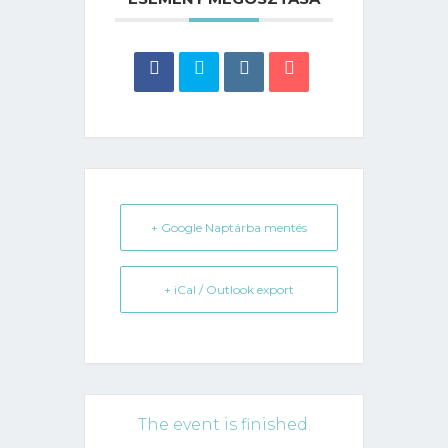
+ Google Naptárba mentés
+ iCal / Outlook export
The event is finished.