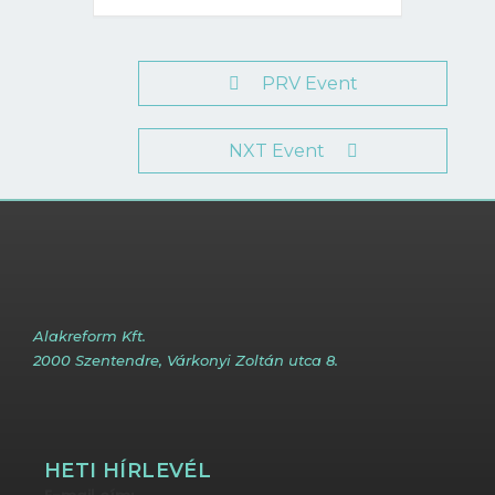
PRV Event
NXT Event
Alakreform Kft.
2000 Szentendre, Várkonyi Zoltán utca 8.
HETI HÍRLEVÉL