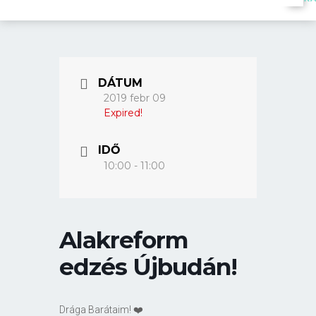
DÁTUM
2019 febr 09
Expired!
IDŐ
10:00 - 11:00
Alakreform
edzés Újbudán!
Drága Barátaim! ❤️