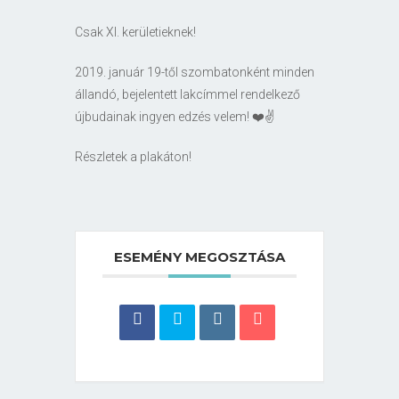
Csak XI. kerületieknek!
2019. január 19-től szombatonként minden
állandó, bejelentett lakcímmel rendelkező
újbudainak ingyen edzés velem! ❤️✌️
Részletek a plakáton!
ESEMÉNY MEGOSZTÁSA