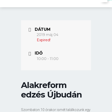
DÁTUM
2019 máj 04
Expired!
IDŐ
10:00 - 11:00
Alakreform
edzés Újbudán
Szombaton 10 órakor ismét találkozunk egy