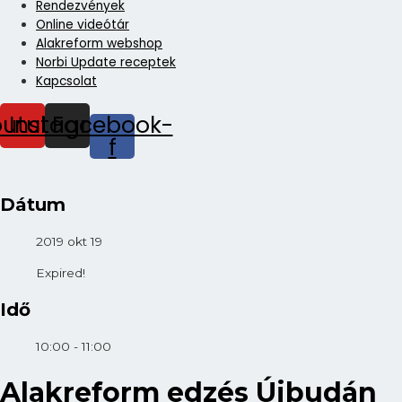
Rendezvények
Online videótár
Alakreform webshop
Norbi Update receptek
Kapcsolat
outube
Instagram
Facebook-
f
Dátum
2019 okt 19
Expired!
Idő
10:00 - 11:00
Alakreform edzés Újbudán