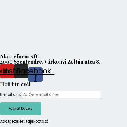
Alakreform Kft.
2000 Szentendre, Várkonyi Zoltán utca 8.
outube
Instagram
Facebook-
f
Heti hírlevél
E-mail cím:
Adatkezelési tájékoztató