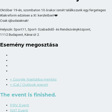
Október 19-én, szombaton 10 órakor ismét találkozunk egy fergeteges
Alakreform edzésen a XI. kerületben!❤️
Csak újbudaiaknak!
Helyszín: Sport11, Sport- Szabadidő- és Rendezvényközpont,
1112 Budapest, Kánai út 2.
Esemény megosztása
+ Google Naptárba mentés
+ iCal / Outlook export
The event is finished.
PRV Event
NXT Event