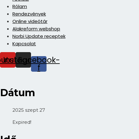
Rólam
Rendezvények
Online videótár
Alakreform webshop
Norbi Update receptek
Kapcsolat
outube
Instagram
Facebook-
f
Dátum
2025 szept 27
Expired!