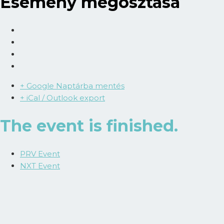
Esemény megosztása
+ Google Naptárba mentés
+ iCal / Outlook export
The event is finished.
PRV Event
NXT Event