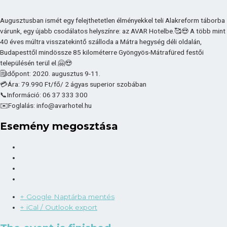
Augusztusban ismét egy felejthetetlen élményekkel teli Alakreform táborba
várunk, egy újabb csodálatos helyszínre: az AVAR Hotelbe.🥰😍 A több mint
40 éves múltra visszatekintő szálloda a Mátra hegység déli oldalán,
Budapesttől mindössze 85 kilométerre Gyöngyös-Mátrafüred festői
településén terül el.🤗😍
🗒️Időpont: 2020. augusztus 9-11.
💳Ára: 79.990 Ft/fő/ 2 ágyas superior szobában
📞Információ: 06 37 333 300
✉️Foglalás: info@avarhotel.hu
Esemény megosztása
+ Google Naptárba mentés
+ iCal / Outlook export