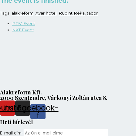
The event is finished.
Tags:
alakreform
,
Avar hotel
,
Rubint Réka
,
tábor
PRV Event
NXT Event
Alakreform Kft.
2000 Szentendre, Várkonyi Zoltán utca 8.
outube
Instagram
Facebook-
f
Heti hírlevél
E-mail cím: