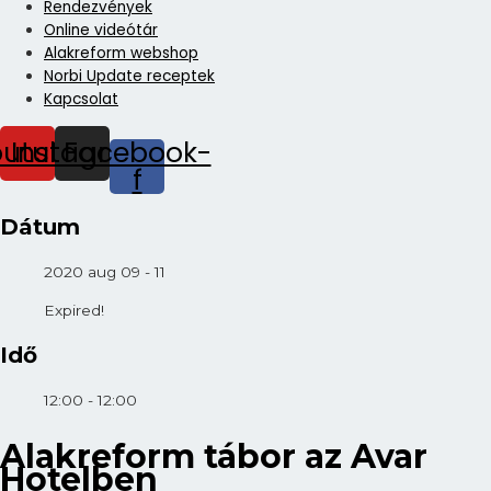
Rendezvények
Online videótár
Alakreform webshop
Norbi Update receptek
Kapcsolat
outube
Instagram
Facebook-
f
Dátum
2020 aug 09 - 11
Expired!
Idő
12:00 - 12:00
Alakreform tábor az Avar
Hotelben