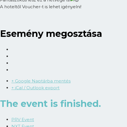
A hoteltől Voucher-t is lehet igényelni!
Esemény megosztása
+ Google Naptárba mentés
+ iCal / Outlook export
The event is finished.
PRV Event
NXT Event