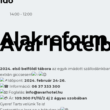
Idő
14:00 - 12:00
Alakreform
Avar Hotel
2024. első belföldi tábora
az egyik imádott szállodánkban
extrán giccsesen!
Időpont:
2024. február 24-26.
Információ:
06 37 333 300
Foglalás:
info@avarhotel.hu
Ár:
109.900 Ft/fő/2 éj 2 ágyas szobában
Gyere! Tarts velünk Te is!
Fantasztikus lesz ez a hétvége is!