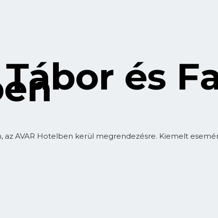
 Tábor és F
ben
, az AVAR Hotelben kerül megrendezésre. Kiemelt esemény: