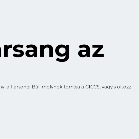
arsang az
 a Farsangi Bál, melynek témája a GICCS, vagyis öltözz