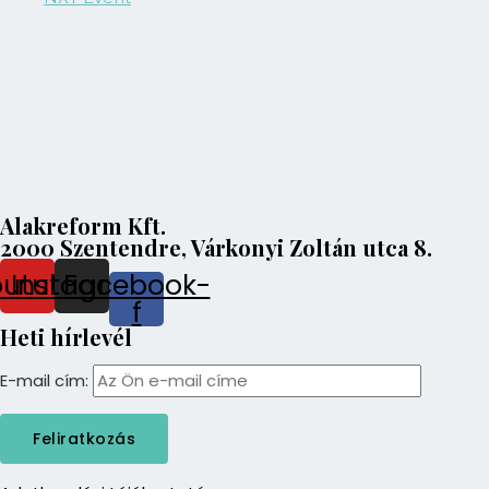
Alakreform Kft.
2000 Szentendre, Várkonyi Zoltán utca 8.
outube
Instagram
Facebook-
f
Heti hírlevél
E-mail cím: