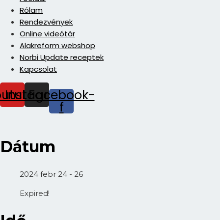
Rólam
Rendezvények
Online videótár
Alakreform webshop
Norbi Update receptek
Kapcsolat
outube
Instagram
Facebook-
f
Dátum
2024 febr 24 - 26
Expired!