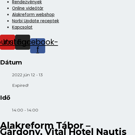
Rendezvények
Online videótár
Alakreform webshop
Norbi Update receptek
Kapcsolat
outube
Instagram
Facebook-
f
Dátum
2022 jún 12 - 13
Expired!
Idő
14:00 - 14:00
Alakreform Tábor –
Gárdony, Vital Hotel Nautis