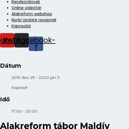
Rendezvények
Online videótár
Alakreform webshop
Norbi Update receptek
Kapcsolat
outube
Instagram
Facebook-
f
Dátum
2019 dec 29
- 2020 jan 11
Expired!
Idő
17:00 - 20:00
Alakreform tábor Maldív