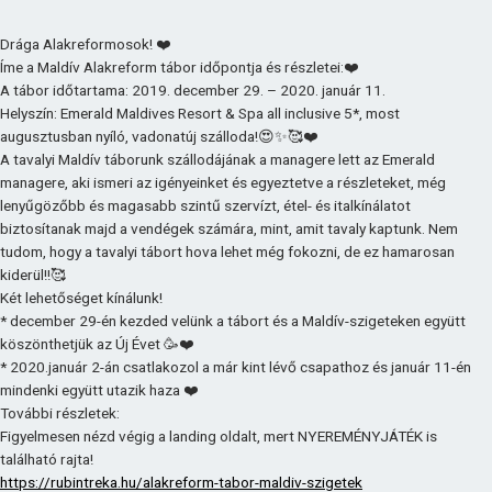
Drága Alakreformosok! ❤️
Íme a Maldív Alakreform tábor időpontja és részletei:❤️
A tábor időtartama: 2019. december 29. – 2020. január 11.
Helyszín: Emerald Maldives Resort & Spa all inclusive 5*, most
augusztusban nyíló, vadonatúj szálloda!😍✨🥰❤️
A tavalyi Maldív táborunk szállodájának a managere lett az Emerald
managere, aki ismeri az igényeinket és egyeztetve a részleteket, még
lenyűgözőbb és magasabb szintű szervízt, étel- és italkínálatot
biztosítanak majd a vendégek számára, mint, amit tavaly kaptunk. Nem
tudom, hogy a tavalyi tábort hova lehet még fokozni, de ez hamarosan
kiderül!!🥰
Két lehetőséget kínálunk!
* december 29-én kezded velünk a tábort és a Maldív-szigeteken együtt
köszönthetjük az Új Évet 🥳❤️
* 2020.január 2-án csatlakozol a már kint lévő csapathoz és január 11-én
mindenki együtt utazik haza ❤️
További részletek:
Figyelmesen nézd végig a landing oldalt, mert NYEREMÉNYJÁTÉK is
található rajta!
https://rubintreka.hu/alakreform-tabor-maldiv-szigetek