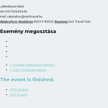
Jelentkezni lehet:
tel:+36705643640
mail: rekatabor@exittravel.hu
#alakreform
#maldives
#2019 #2020
#summer
Exit Travel Club
Esemény megosztása
+ Google Naptárba mentés
+ iCal / Outlook export
The event is finished.
PRV Event
NXT Event