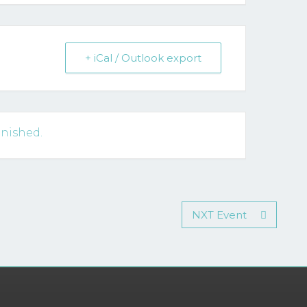
+ iCal / Outlook export
inished.
NXT Event