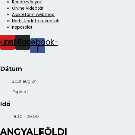
Rendezvények
Online videótár
Alakreform webshop
Norbi Update receptek
Kapcsolat
outube
Instagram
Facebook-
f
Dátum
2021 aug 24
Expired!
Idő
18:30 - 20:00
ANGYALFÖLDI