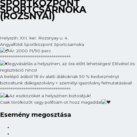
SPORTKÖZPONT
SPORTCSARNOKA
(ROZSNYAI)
Helyszín: XIII. ker. Rozsnyay u. 4.
Angyalföldi Sportközpont Sportcsarnoka
Ár: 2000 Ft/90 perc
°°°°°°°°°°°°°°°°°°°°°°°°°°°°°°°°°
Jegyvásárlás a helyszínen, az óra előtt lehetséges! Elővétel és
regisztráció nincs!
A belépő árából 18 év alatti diákoknak 50 % kedvezményt
biztosítunk diákigazolvány + személyi igazolvány felmutatásával!
°°°°°°°°°°°°°°°°°°°°°°°°°°°°°°°°°
Az eszközöket a helyszínen biztosítjuk!
Csak törölközőt vagy polifoam-ot hozz magaddal
Esemény megosztása