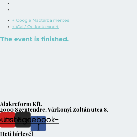
+ Google Naptárba mentés
+ iCal / Outlook export
The event is finished.
Alakreform Kft.
2000 Szentendre, Várkonyi Zoltán utca 8.
outube
Instagram
Facebook-
f
Heti hírlevél