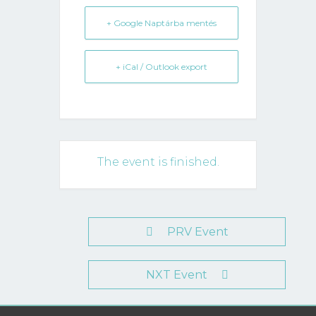
+ Google Naptárba mentés
+ iCal / Outlook export
The event is finished.
PRV Event
NXT Event