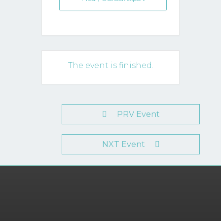
The event is finished.
PRV Event
NXT Event