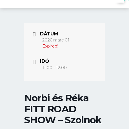
DÁTUM
2026 márc 01
Expired!
IDŐ
11:00 - 12:00
Norbi és Réka
FITT ROAD
SHOW – Szolnok