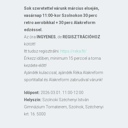
Sok szeretettel várunk március elsején,
vasárnap 11:00-kor Szolnokon 30 perc
retro aerobikkal + 30 perc Alakreform
edzéssel.
Az óra
INGYENES
, de
REGISZTRÁCIÓHOZ
kötött!
Itt tudsz regisztrálni:
https://reka.fit/
Érkezz időben, minimum 15 perccel a torna
kezdete előtt!
Ajándék kulaccsal, ajándék Réka Alakreform
sportitallal és Alakreform zabrudival várunk!
Időpont:
2026.03.01. 11:00-12:00
Helyszín:
Szolnoki Széchenyi István
Gimnázium Tornaterem, Szolnok, Széchenyi
krt. 16. 5000