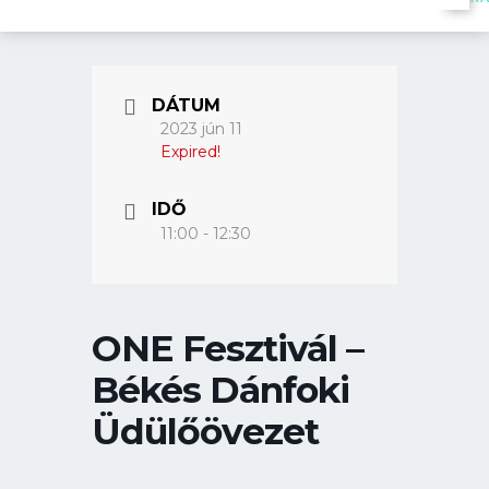
DÁTUM
2023 jún 11
Expired!
IDŐ
11:00 - 12:30
ONE Fesztivál –
Békés Dánfoki
Üdülőövezet