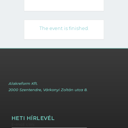
The event is finished.
Alakreform Kft.
2000 Szentendre, Várkonyi Zoltán utca 8.
HETI HÍRLEVÉL
E-mail cím: