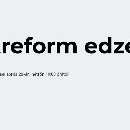
kreform edz
l április 20-án, hétfőn 19:00 órától!