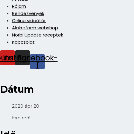
Rólam
Rendezvények
Online videótár
Alakreform webshop
Norbi Update receptek
Kapcsolat
outube
Instagram
Facebook-
f
Dátum
2020 ápr 20
Expired!