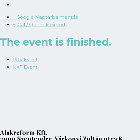
+ Google Naptárba mentés
+ iCal / Outlook export
The event is finished.
PRV Event
NXT Event
Alakreform Kft.
2000 Szentendre, Várkonyi Zoltán utca 8.