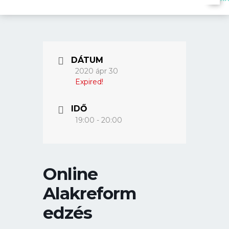
DÁTUM
2020 ápr 30
Expired!
IDŐ
19:00 - 20:00
Online
Alakreform
edzés