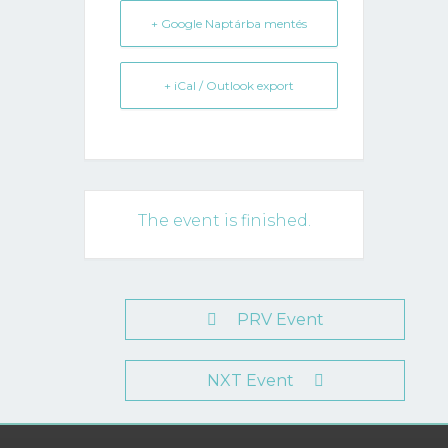
+ Google Naptárba mentés
+ iCal / Outlook export
The event is finished.
PRV Event
NXT Event