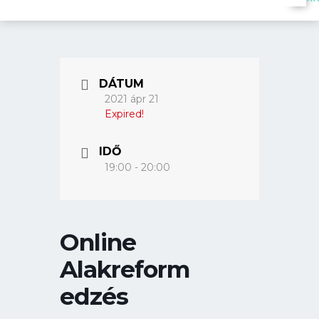
DÁTUM
2021 ápr 21
Expired!
IDŐ
19:00 - 20:00
Online
Alakreform
edzés