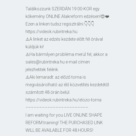
Találkozzunk SZERDÁN 19:00-KOR egy
kőkemény ONLINE Alakreform edzésen!😍❤️
Ezen a linken tudsz regisztrálni:👇👇👇
https://videok.rubintreka.hu
⚠️A linket az edzés kezdete előtt fél órával
küldjük ki!
⚠️Ha bármilyen probléma merül fel, akkor a
sales@rubintreka.hu e-mail címen
jelezhetitek felénk.
⚠️Aki lemaradt: az előző torna is
megvásárolható az élő közvetítés kezdetétől
számított 48 órán belül:
https://videok.rubintreka.hu/elozo-torna
–––––––––––––––––––––––
I am waiting for you LIVE ONLINE SHAPE
REFORM training! THE PURCHASED LINK
WILL BE AVAILABLE FOR 48 HOURS!