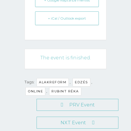
+ Google Naptárba mentés
+ iCal / Outlook export
The event is finished.
Tags:
,
,
ALAKREFORM
EDZÉS
,
ONLINE
RUBINT RÉKA
PRV Event
NXT Event