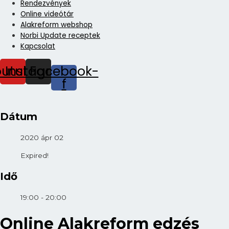
Rendezvények
Online videótár
Alakreform webshop
Norbi Update receptek
Kapcsolat
outube
Instagram
Facebook-
f
Dátum
2020 ápr 02
Expired!
Idő
19:00 - 20:00
Online Alakreform edzés