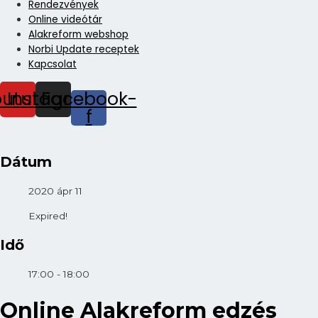
Rendezvények
Online videótár
Alakreform webshop
Norbi Update receptek
Kapcsolat
outube
Instagram
Facebook-
f
Dátum
2020 ápr 11
Expired!
Idő
17:00 - 18:00
Online Alakreform edzés