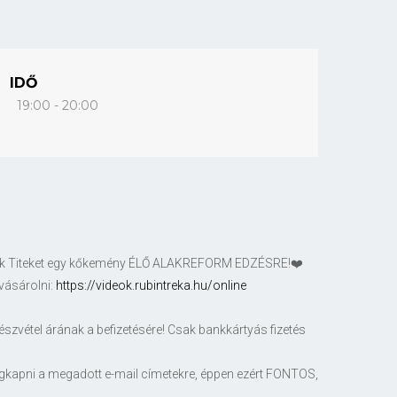
IDŐ
19:00 - 20:00
árlak Titeket egy kőkemény ÉLŐ ALAKREFORM EDZÉSRE!❤️
gvásárolni:
https://videok.rubintreka.hu/online
észvétel árának a befizetésére! Csak bankkártyás fizetés
megkapni a megadott e-mail címetekre, éppen ezért FONTOS,