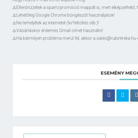
⚠️Ellenőrizzétek a spam/promóció mappát is, mert elképzelhető, ho
⚠️Lehetőleg Google Chrome böngészőt használjatok!
⚠️Ne terheljétek az internetet (le/feltöltés stb.)!
⚠️Vásárláskor érdemes Gmail címet használni!
⚠️Ha bármilyen probléma merül fel, akkor a sales@rubintreka.hu e-
ESEMÉNY MEG