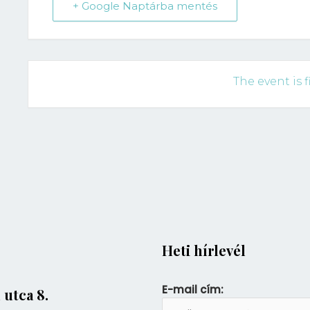
+ Google Naptárba mentés
The event is f
Heti hírlevél
E-mail cím:
 utca 8.