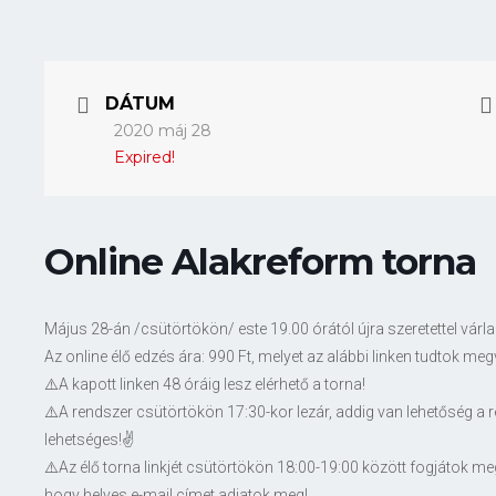
DÁTUM
2020 máj 28
Expired!
Online Alakreform torna
Május 28-án /csütörtökön/ este 19.00 órától újra szeretettel v
Az online élő edzés ára: 990 Ft, melyet az alábbi linken tudtok me
⚠️A kapott linken 48 óráig lesz elérhető a torna!
⚠️A rendszer csütörtökön 17:30-kor lezár, addig van lehetőség a r
lehetséges!✌️
⚠️Az élő torna linkjét csütörtökön 18:00-19:00 között fogjátok 
hogy helyes e-mail címet adjatok meg!