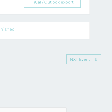
+ iCal / Outlook export
inished.
NXT Event