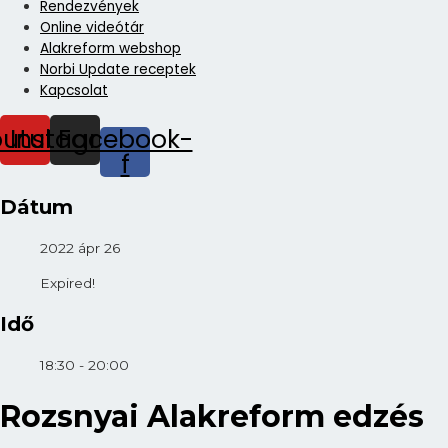
Rendezvények
Online videótár
Alakreform webshop
Norbi Update receptek
Kapcsolat
outube
Instagram
Facebook-
f
Dátum
2022 ápr 26
Expired!
Idő
18:30 - 20:00
Rozsnyai Alakreform edzés