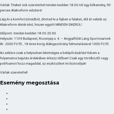
Várlak Titeket sok szeretettel minden kedden 18.30-tól egy kőkemény, 90
perces Alakreform edzésre!
Lépj ki a komfortzónádból, döntsd le a fejben a falakat, éld át velünk az
Alakreform életérzést, hiszen együtt MINDEN SIKERÜL!
Időpont: minden kedden 18.30-20.00
Helyszín: 1139 Budapest, Rozsnyay u. 4. – Angyalföldi Láng Sportcsarnok
Ár: 2000 Ft/fő , 18 éves korig diákigazolvány felmutatásával 1000 Ft/fő
Az edésre csak a helyszínen lehetséges a belépővásárlás! Kérem a
folyamatos bejutás érdekében érkezz időben! Csak egy törölközőt vagy
polifoamot hozz magaddal, az eszközöket mi biztosítjuk!
Várlak szeretettel!
Esemény megosztása