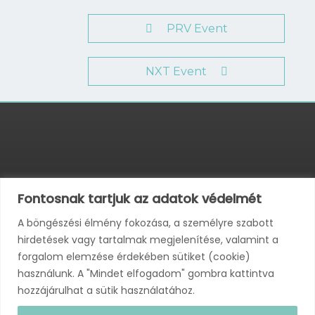
PRV Event
NXT Event
Alakreform Kft.
Fontosnak tartjuk az adatok védelmét
2000 Szentendre, Várkonyi Zoltán utca 8.
A böngészési élmény fokozása, a személyre szabott
hirdetések vagy tartalmak megjelenítése, valamint a
forgalom elemzése érdekében sütiket (cookie)
használunk. A "Mindet elfogadom" gombra kattintva
HETI HÍRLEVÉL
hozzájárulhat a sütik használatához.
E-mail cím: