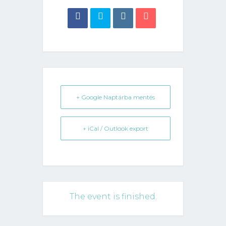
+ Google Naptárba mentés
+ iCal / Outlook export
The event is finished.