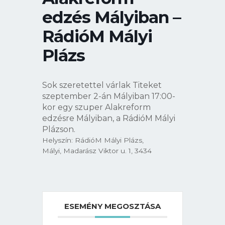
edzés Mályiban –
RádióM Mályi
Plázs
Sok szeretettel várlak Titeket
szeptember 2-án Mályiban 17:00-
kor egy szuper Alakreform
edzésre Mályiban, a RádióM Mályi
Plázson.
Helyszín: RádióM Mályi Plázs,
Mályi, Madarász Viktor u. 1, 3434
ESEMÉNY MEGOSZTÁSA