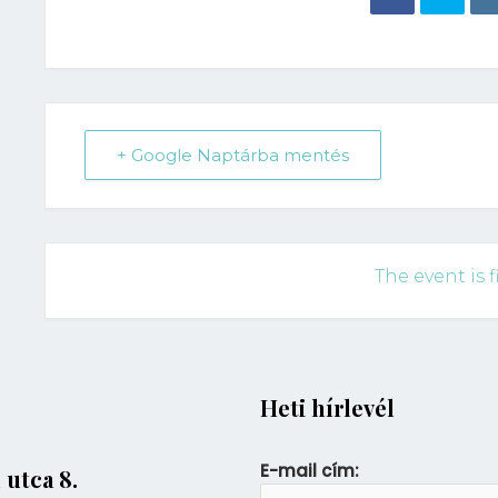
+ Google Naptárba mentés
The event is f
Heti hírlevél
E-mail cím:
 utca 8.