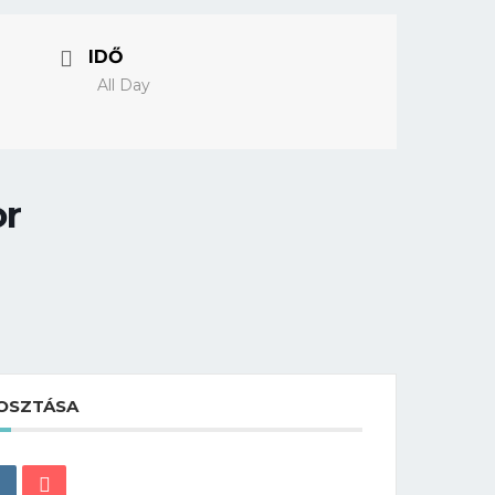
IDŐ
All Day
or
OSZTÁSA