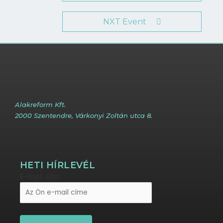
NXT Event
Alakreform Kft.
2000 Szentendre, Várkonyi Zoltán utca 8.
HETI HÍRLEVÉL
E-mail cím: