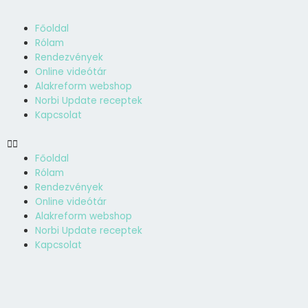
Skip
to
Menü
Főoldal
content
Rólam
Rendezvények
Online videótár
Alakreform webshop
Norbi Update receptek
Kapcsolat
Főoldal
Rólam
Rendezvények
Online videótár
Alakreform webshop
Norbi Update receptek
Kapcsolat