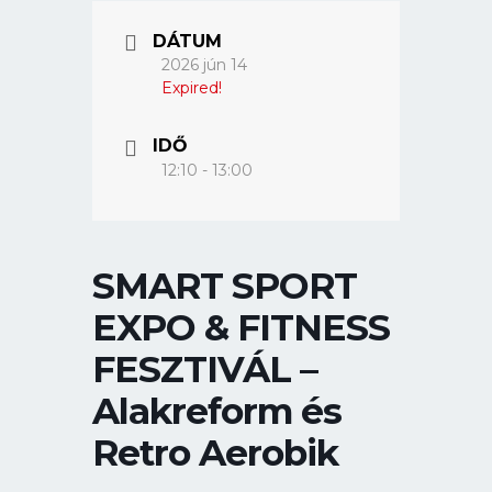
DÁTUM
2026 jún 14
Expired!
IDŐ
12:10 - 13:00
SMART SPORT
EXPO & FITNESS
FESZTIVÁL –
Alakreform és
Retro Aerobik