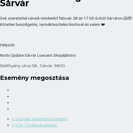
Sárvár
Sok szeretettel várunk mindenkit február 28-án 17:00 órától Sárváron.
🤗
😍
Kötetlen beszélgetés, terméktesztelés Norbival és velem.
❤️
Helyszín:
Norbi Update Sárvár Lowcarb Shop&Bistro
Batthyány utca 58., Sárvár, 9600
Esemény megosztása
+ Google Naptárba mentés
+ iCal / Outlook export