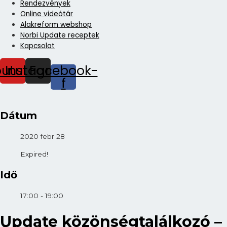
Rendezvények
Online videótár
Alakreform webshop
Norbi Update receptek
Kapcsolat
outube
Instagram
Facebook-
f
Dátum
2020 febr 28
Expired!
Idő
17:00 - 19:00
Update közönségtalálkozó –