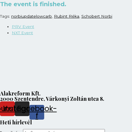
The event is finished.
Tags:
norbiupdatelowcarb
,
Rubint Réka
,
Schobert Norbi
PRV Event
NXT Event
Alakreform Kft.
2000 Szentendre, Várkonyi Zoltán utca 8.
outube
Instagram
Facebook-
f
Heti hírlevél