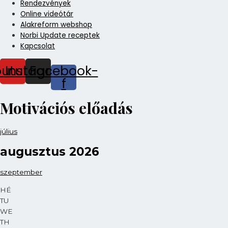
Rendezvények
Online videótár
Alakreform webshop
Norbi Update receptek
Kapcsolat
outube
Instagram
Facebook-
f
Motivációs előadás
július
augusztus 2026
szeptember
HÉ
TU
WE
TH