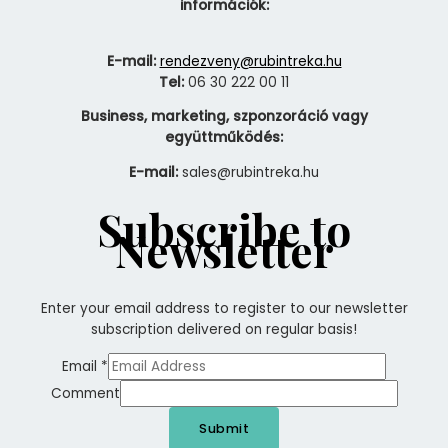
információk:
E-mail:
rendezveny@rubintreka.hu
Tel:
06 30 222 00 11
Business, marketing, szponzoráció vagy
együttműködés:
E-mail:
sales@rubintreka.hu
Subscribe to
Newsletter
Enter your email address to register to our newsletter
subscription delivered on regular basis!
Email
*
Comment
Submit