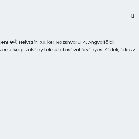
✌️ Helyszín: XIII. ker. Rozsnyai u. 4. Angyalföldi
emélyi igazolvány felmutatásával érvényes. Kérlek, érkezz