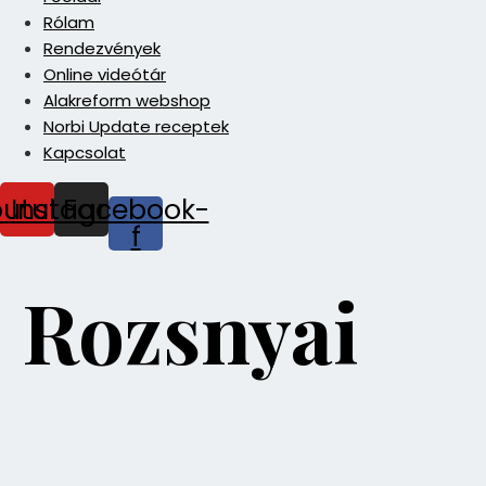
Rólam
Rendezvények
Online videótár
Alakreform webshop
Norbi Update receptek
Kapcsolat
outube
Instagram
Facebook-
f
Rozsnyai