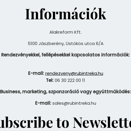
Információk
Alakreform Kft.
5100 Jászberény, Üstökös utca 6/A
Rendezvényekkel, fellépésekkel kapcsolatos információk:
E-mail:
rendezveny@rubintreka.hu
Tel:
06 30 222 00 11
Business, marketing, szponzoráció vagy együttműködés:
E-mail:
sales@rubintreka.hu
ubscribe to Newslett