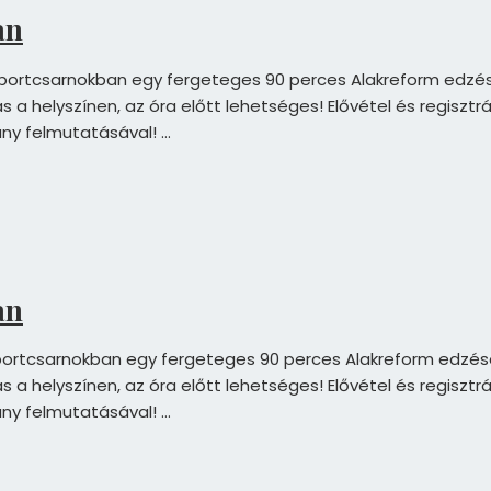
an
portcsarnokban egy fergeteges 90 perces Alakreform edzésen! ❤
a helyszínen, az óra előtt lehetséges! Elővétel és regisztrác
ány felmutatásával! …
an
ortcsarnokban egy fergeteges 90 perces Alakreform edzésen! ❤️
a helyszínen, az óra előtt lehetséges! Elővétel és regisztrác
ány felmutatásával! …