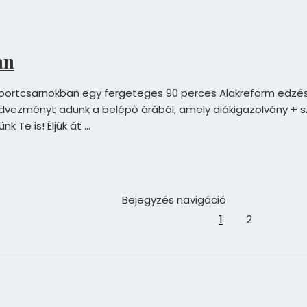
an
ortcsarnokban egy fergeteges 90 perces Alakreform edzésen! ❤️
dvezményt adunk a belépő árából, amely diákigazolvány + sz
 Te is! Éljük át …
Bejegyzés navigáció
1
2