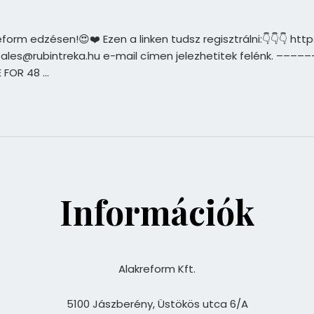
m edzésen!😍❤️ Ezen a linken tudsz regisztrálni:👇👇👇 https:
 a sales@rubintreka.hu e-mail címen jelezhetitek felénk. ––
E FOR 48 …
Információk
Alakreform Kft.
5100 Jászberény, Üstökös utca 6/A