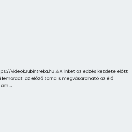
ps://videok.rubintreka.hu ⚠️A linket az edzés kezdete előtt
Aki lemaradt: az előző torna is megvásárolható az élő
I am …