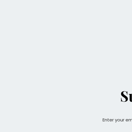
S
Enter your em