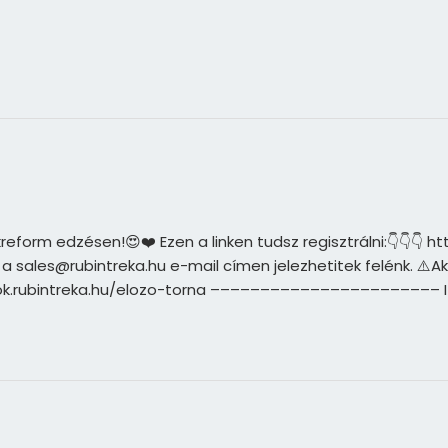
orm edzésen!😍❤️ Ezen a linken tudsz regisztrálni:👇👇👇 htt
or a sales@rubintreka.hu e-mail címen jelezhetitek felénk. ⚠️
ideok.rubintreka.hu/elozo-torna ––––––––––––––––––––––– 