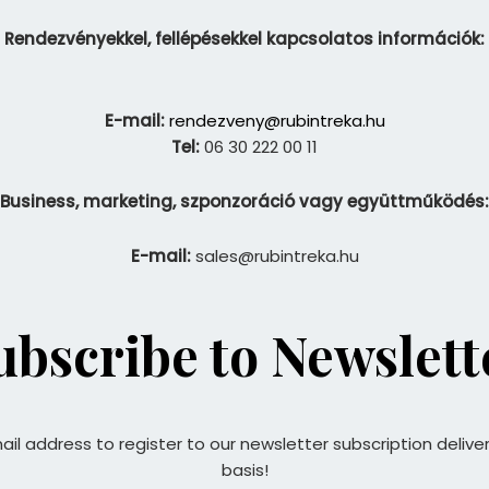
Rendezvényekkel, fellépésekkel kapcsolatos információk:
E-mail:
rendezveny@rubintreka.hu
Tel:
06 30 222 00 11
Business, marketing, szponzoráció vagy együttműködés:
E-mail:
sales@rubintreka.hu
ubscribe to Newslett
ail address to register to our newsletter subscription delive
basis!