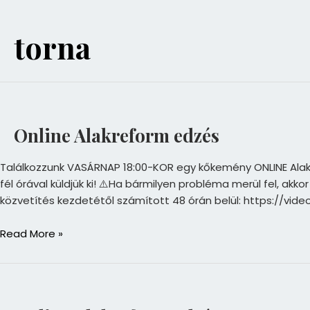
torna
Online
Alakreform
edzés
Online Alakreform edzés
Találkozzunk VASÁRNAP 18:00-KOR egy kőkemény ONLINE Alakref
fél órával küldjük ki! ⚠️Ha bármilyen probléma merül fel, akk
közvetítés kezdetétől számított 48 órán belül: https://v
Read More »
Online
Alakreform
edzés