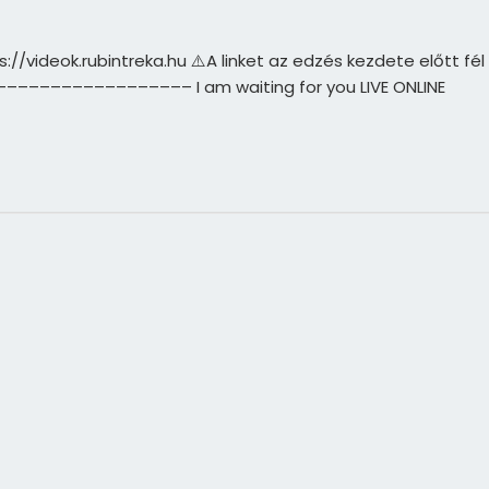
//videok.rubintreka.hu ⚠️A linket az edzés kezdete előtt fél
––––––––––––––––––––– I am waiting for you LIVE ONLINE