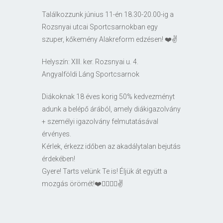
Találkozzunk június 11-én 18.30-20.00-ig a
Rozsnyai utcai Sportcsarnokban egy
szuper, kőkemény Alakreform edzésen! ❤️✌️
Helyszín: XIII. ker. Rozsnyai u. 4.
Angyalföldi Láng Sportcsarnok
Diákoknak 18 éves korig 50% kedvezményt
adunk a belépő árából, amely diákigazolvány
+ személyi igazolvány felmutatásával
érvényes.
Kérlek, érkezz időben az akadálytalan bejutás
érdekében!
Gyere! Tarts velünk Te is! Éljük át együtt a
mozgás örömét!❤️🤸‍♀️🤸‍♂️✌️