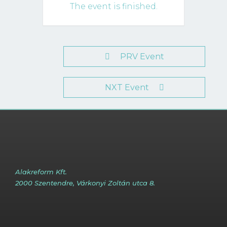
The event is finished.
PRV Event
NXT Event
Alakreform Kft.
2000 Szentendre, Várkonyi Zoltán utca 8.