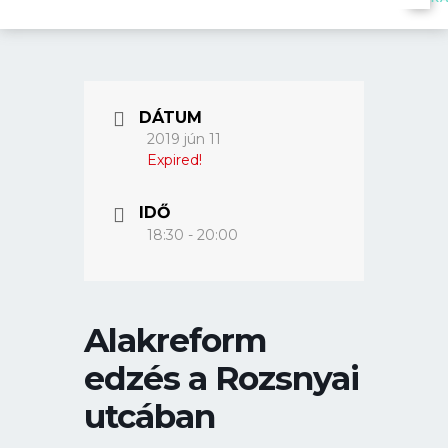
DÁTUM
2019 jún 11
Expired!
IDŐ
18:30 - 20:00
Alakreform
edzés a Rozsnyai
utcában