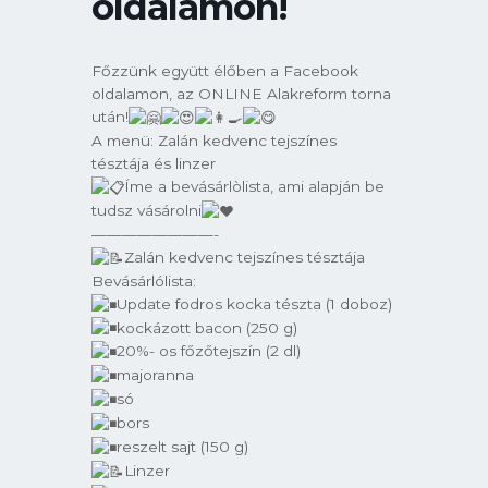
oldalamon!
Főzzünk együtt élőben a Facebook
oldalamon, az ONLINE Alakreform torna
után!
A menü: Zalán kedvenc tejszínes
tésztája és linzer
Íme a bevásárlòlista, ami alapján be
tudsz vásárolni
————————-
Zalán kedvenc tejszínes tésztája
Bevásárlólista:
Update fodros kocka tészta (1 doboz)
kockázott bacon (250 g)
20%- os főzőtejszín (2 dl)
majoranna
só
bors
reszelt sajt (150 g)
Linzer