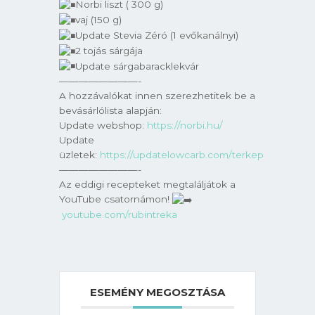
Norbi liszt ( 300 g)
vaj (150 g)
Update Stevia Zéró (1 evőkanálnyi)
2 tojás sárgája
Update sárgabaracklekvár
————————-
A hozzávalókat innen szerezhetitek be a
bevásárlólista alapján:
Update webshop:
https://norbi.hu/
Update
üzletek:
https://updatelowcarb.com/terkep
————————-
Az eddigi recepteket megtaláljátok a
YouTube csatornámon!
youtube.com/rubintreka
ESEMÉNY MEGOSZTÁSA