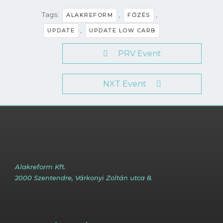
Tags:
,
,
ALAKREFORM
FŐZÉS
,
UPDATE
UPDATE LOW CARB
PRV Event
NXT Event
Alakreform Kft.
2000 Szentendre, Várkonyi Zoltán utca 8.