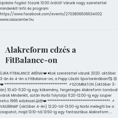
Update fogást főzünk 13:00 órától! Várunk nagy szeretettel
mindenkit! Infó és program:
https://www.facebook.com/events/2703806506534002
www.asiacenter.hu
Alakreform
edzés
a
Alakreform edzés a
FitBalance-
on
FitBalance-on
ÚJRA FITBALANCE ARÉNA!❤️ ◾Sok szeretettel várunk 2020. október
3-án és 4-én a FitBalance-on, a Papp László Sportarénában!🥰 😍
❤️ °°°°°°°°°°°°°°°°°°°°°°°°°°°°°°°°°° 📌SZOMBATON (október 3-
án) 10:40-11:20-ig egy kőkemény, fergeteges Alakreform tornával
várok Mindenkit, aztán Norbi folytatja 11:20-12:00-ig egy szuper
retro 1995 edzéssel.🤗😍❤️ °°°°°°°°°°°°°°°°°°°°°°°°°°°°°°°°°° 📌
VASÁRNAP (október 4-én) 12:20-tól-13:00-ig Norbi melegíti be a
csapatot, majd 13:10-től 13:50-ig egy fantasztikus Alakreform …