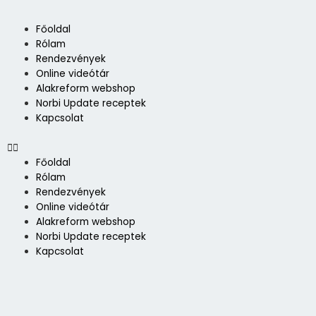
Skip
to
Menü
Főoldal
content
Rólam
Rendezvények
Online videótár
Alakreform webshop
Norbi Update receptek
Kapcsolat
Főoldal
Rólam
Rendezvények
Online videótár
Alakreform webshop
Norbi Update receptek
Kapcsolat