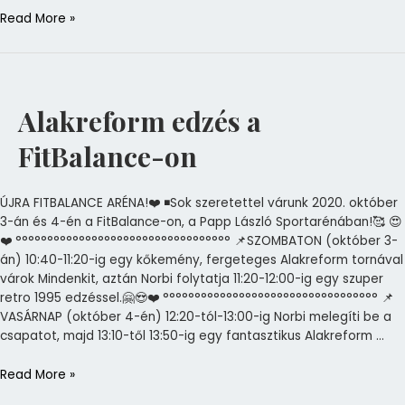
Read More »
Alakreform
edzés
a
Alakreform edzés a
FitBalance-
on
FitBalance-on
ÚJRA FITBALANCE ARÉNA!❤️ ◾Sok szeretettel várunk 2020. október
3-án és 4-én a FitBalance-on, a Papp László Sportarénában!🥰 😍
❤️ °°°°°°°°°°°°°°°°°°°°°°°°°°°°°°°°°° 📌SZOMBATON (október 3-
án) 10:40-11:20-ig egy kőkemény, fergeteges Alakreform tornával
várok Mindenkit, aztán Norbi folytatja 11:20-12:00-ig egy szuper
retro 1995 edzéssel.🤗😍❤️ °°°°°°°°°°°°°°°°°°°°°°°°°°°°°°°°°° 📌
VASÁRNAP (október 4-én) 12:20-tól-13:00-ig Norbi melegíti be a
csapatot, majd 13:10-től 13:50-ig egy fantasztikus Alakreform …
Read More »