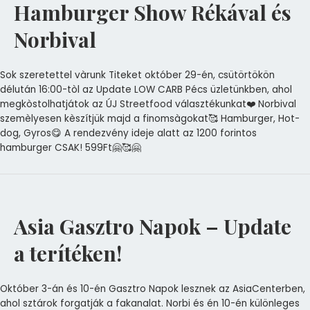
Hamburger Show Rékával és
Norbival
Sok szeretettel vàrunk Titeket október 29-én, csütörtökön
délután 16:00-tòl az Update LOW CARB Pécs üzletünkben, ahol
megkòstolhatjátok az ÚJ Streetfood választékunkat❤️ Norbival
szemèlyesen kèszítjük majd a finomsàgokat🥰 Hamburger, Hot-
dog, Gyros😋 A rendezvény ideje alatt az 1200 forintos
hamburger CSAK! 599Ft🤗🥰🤗
Asia Gasztro Napok – Update
a terítéken!
Október 3-án és 10-én Gasztro Napok lesznek az AsiaCenterben,
ahol sztárok forgatják a fakanalat. Norbi és én 10-én különleges