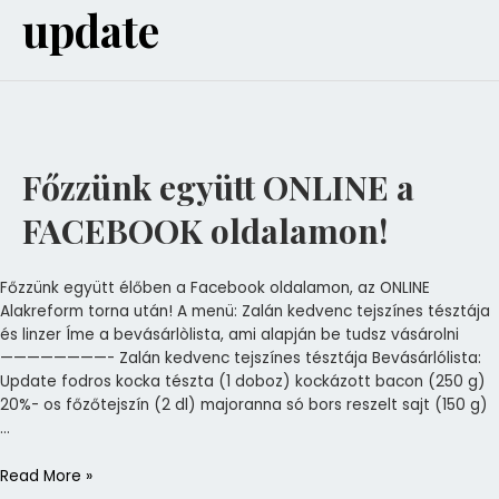
update
Főzzünk
együtt
ONLINE
a
Főzzünk együtt ONLINE a
FACEBOOK
oldalamon!
FACEBOOK oldalamon!
Főzzünk együtt élőben a Facebook oldalamon, az ONLINE
Alakreform torna után! A menü: Zalán kedvenc tejszínes tésztája
és linzer Íme a bevásárlòlista, ami alapján be tudsz vásárolni
————————- Zalán kedvenc tejszínes tésztája Bevásárlólista:
Update fodros kocka tészta (1 doboz) kockázott bacon (250 g)
20%- os főzőtejszín (2 dl) majoranna só bors reszelt sajt (150 g)
…
Read More »