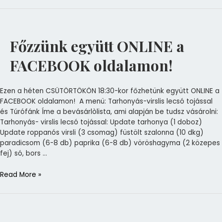
Főzzünk
együtt
ONLINE
Főzzünk együtt ONLINE a
a
FACEBOOK
FACEBOOK oldalamon!
oldalamon!
Ezen a héten CSÜTÖRTÖKÖN 18:30-kor főzhetünk együtt ONLINE a
FACEBOOK oldalamon! A menü: Tarhonyás-virslis lecsó tojással
és Túrófánk Íme a bevásárlòlista, ami alapján be tudsz vásárolni:
Tarhonyás- virslis lecsó tojással: Update tarhonya (1 doboz)
Update roppanós virsli (3 csomag) füstölt szalonna (10 dkg)
paradicsom (6-8 db) paprika (6-8 db) vöröshagyma (2 közepes
fej) só, bors …
Read More »