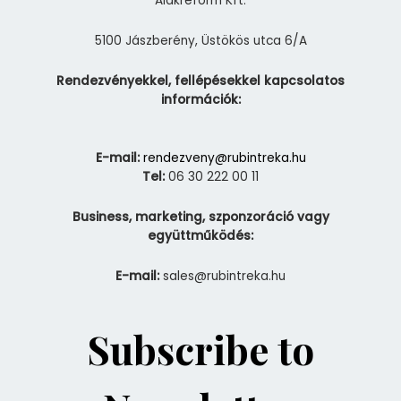
Alakreform Kft.
5100 Jászberény, Üstökös utca 6/A
Rendezvényekkel, fellépésekkel kapcsolatos
információk:
E-mail:
rendezveny@rubintreka.hu
Tel:
06 30 222 00 11
Business, marketing, szponzoráció vagy
együttműködés:
E-mail:
sales@rubintreka.hu
Subscribe to