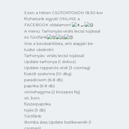
Ezen a héten CSÜTÖRTÖKÖN 18:30-kor
főzhetünk együtt ONLINE a
FACEBOOK oldalamon!
A menü: Tarhonyás-virslis lecsó tojással
és Túrófánk
Íme a bevásárlòlista, ami alapján be
tudsz vásárolni:
Tarhonyás- virslis lecsó tojással:
Update tarhonya (1 doboz)
Update roppanós virsli (3 csomag)
füstölt szalonna (10 dkg)
paradicsom (6-8 db)
paprika (6-8 db)
vöröshagyma (2 közepes fej)
só, bors
fűszerpaprika
tojás (5 db)
Túrófánk:
Bomba áras Update lisztkeverék (1
csomag)